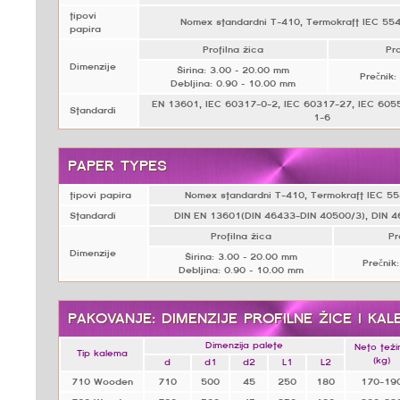
tipovi
Nomex standardni T-410, Termokraft IEC 55
papira
Profilna žica
Pro
Dimenzije
Širina: 3.00 – 20.00 mm
Prečnik:
Debljina: 0.90 – 10.00 mm
EN 13601, IEC 60317-0-2, IEC 60317-27, IEC 605
Standardi
1-6
PAPER TYPES
tipovi papira
Nomex standardni T-410, Termokraft IEC 5
Standardi
DIN EN 13601(DIN 46433-DIN 40500/3), DIN 4
Profilna žica
Pr
Dimenzije
Širina: 3.00 – 20.00 mm
Prečnik
Debljina: 0.90 – 10.00 mm
PAKOVANJE: DIMENZIJE PROFILNE ŽICE I KA
Dimenzija palete
Neto teži
Tip kalema
(kg)
d
d1
d2
L1
L2
710 Wooden
710
500
45
250
180
170-19