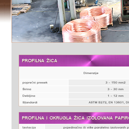
PROFILNA ŽICA
Dimenzije
poprečni presek
3 - 150 mm2
Širina
3 - 30 mm
Debljina
1 - 12 mm
Standardi
ASTM B272, EN 13601, D
PROFILNA I OKRUGLA ŽICA IZOLOVANA PAPI
Izolacija
pojedinačno ili više paralelno izolovanih 