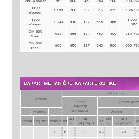
760 Wooden
760
500
45
250
180
200-22
1100
1.100
700
45
315
235
400-45
Wooden
1300
1.200-
1.300
810
127
515
355
Wooden
1.350
DIN 630
630
355
127
450
400
350-40
Steel
DIN 800
800
450
127
540
500
600-75
Steel
BAKAR: MEHANIČKE KARAKTERISTIKE
Veličine u mm
Oznake
Okrugli
Profilni/ pro
četvrtasti
šestougaoni
Materijal
Debljina
više
do i
više
do i
Simbol
Broj žica
Tvrdoća
od
od
o
od
uključujući
od
uključujući
D
2
-
80
0,5
-
40
1