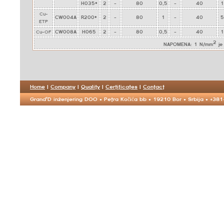
H035*
2
-
80
0,5
-
40
1
Cu-
CW004A
R200*
2
-
80
1
-
40
5
ETP
Cu-OF
CW008A
H065
2
-
80
0,5
-
40
1
2
NAPOMENA: 1 N/mm
je
Home
|
Company
|
Quality
|
Certificates
|
Contact
Grand'D inženjering DOO • Petra Kočića bb • 19210 Bor • Srbija • +