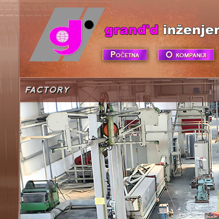
Početna
O kompaniji
FACTORY